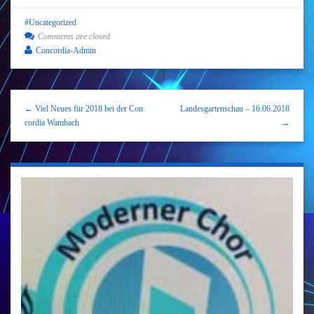
Uncategorized
Comments are closed
Concordia-Admin
← Viel Neues für 2018 bei der Con
Landesgartenschau – 16.06.2018
cordia Wambach
→