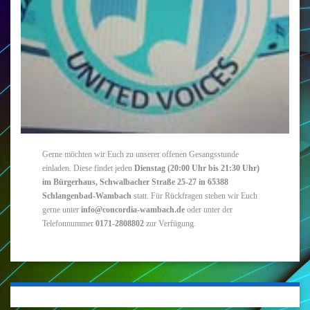
Gerne möchten wir Euch zu unserer offenen Gesangsstunde
einladen. Diese findet jeden
Dienstag (20:00 Uhr bis 21:30 Uhr)
im Bürgerhaus, Schwalbacher Straße 25-27 in 65388
Schlangenbad-Wambach
statt. Für Rückfragen stehen wir Euch
gerne unter
info@concordia-wambach.de
oder unter der
Telefonnummer
0171-2808802
zur Verfügung.